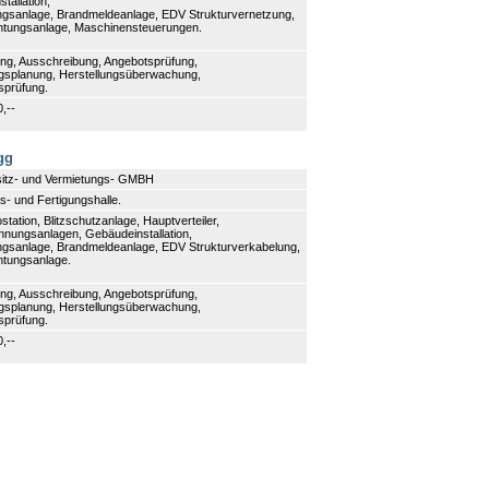
tallation,
ngsanlage, Brandmeldeanlage, EDV Strukturvernetzung,
htungsanlage, Maschinensteuerungen.
ung, Ausschreibung, Angebotsprüfung,
gsplanung, Herstellungsüberwachung,
sprüfung.
0,--
gg
sitz- und Vermietungs- GMBH
s- und Fertigungshalle.
station, Blitzschutzanlage, Hauptverteiler,
nungsanlagen, Gebäudeinstallation,
ngsanlage, Brandmeldeanlage, EDV Strukturverkabelung,
htungsanlage.
ung, Ausschreibung, Angebotsprüfung,
gsplanung, Herstellungsüberwachung,
sprüfung.
0,--